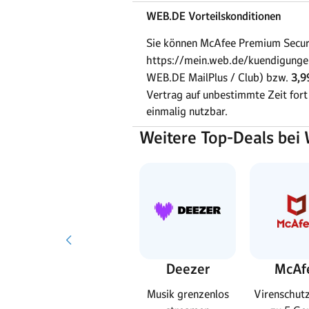
WEB.DE Vorteilskonditionen
Sie können McAfee Premium Secu
https://mein.web.de/kuendigunge
WEB.DE MailPlus / Club) bzw.
3,9
Vertrag auf unbestimmte Zeit fort 
einmalig nutzbar.
Weitere Top-Deals bei
Readly
Deezer
McAf
ay-
6.000 Zeitschriften
Musik grenzenlos
Virenschutz