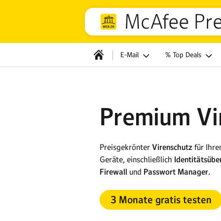
McAfee Pre
E-Mail
% Top Deals
Premium Vi
Preisgekrönter
Virenschutz
für Ihr
Geräte, einschließlich
Identitätsüb
Firewall
und
Passwort Manager.
3 Monate gratis testen