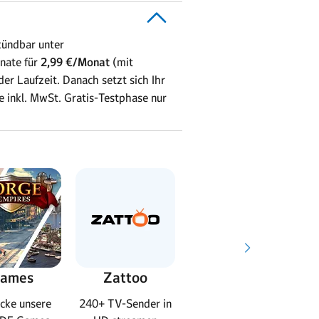
kündbar unter
nate für
2,99 €/Monat
(mit
r Laufzeit. Danach setzt sich Ihr
se inkl. MwSt. Gratis-Testphase nur
ames
Zattoo
Steuersoftware
cke unsere
240+ TV-Sender in
Steuererklärung
L