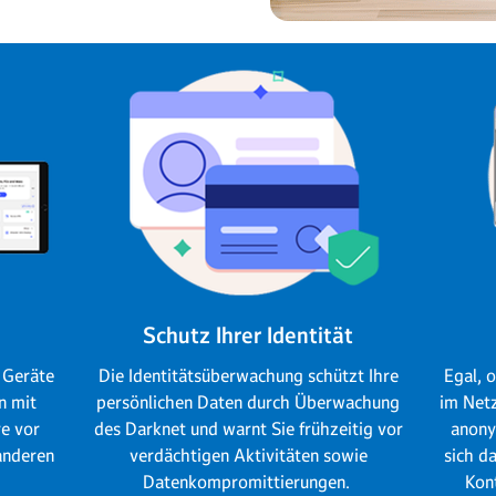
Schutz Ihrer Identität
n Geräte
Die Identitätsüberwachung schützt Ihre
Egal, 
n mit
persönlichen Daten durch Überwachung
im Netz
re vor
des Darknet und warnt Sie frühzeitig vor
anony
anderen
verdächtigen Aktivitäten sowie
sich d
Datenkompromittierungen.
Kon