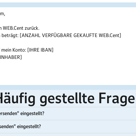
am,
en WEB.Cent zurück.
en beträgt: [ANZAHL VERFÜGBARE GEKAUFTE WEB.Cent]
f mein Konto: [IHRE IBAN]
TOINHABER]
äufig gestellte Frag
senden" eingestellt?
enden" eingestellt?