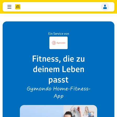
Ein Service von
Fitness, die zu
deinem Leben
passt
Gymondo Home-Fitness-
App