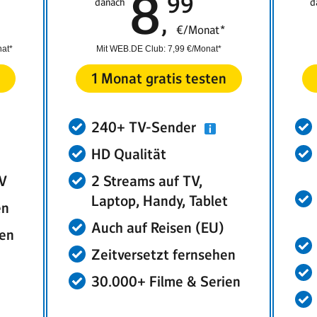
8
99
danach
d
€/Monat*
nat*
Mit WEB.DE Club:
7,99 €/Monat*
1 Monat gratis testen
240+ TV-Sender
HD Qualität
TV
2 Streams auf TV,
Laptop, Handy, Tablet
en
Auch auf Reisen (EU)
ien
Zeitversetzt fernsehen
30.000+ Filme & Serien