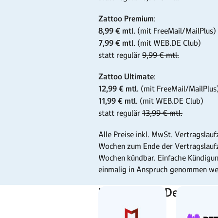
Zattoo Premium
:
8,99 € mtl.
(mit FreeMail/MailPlus)
7,99 € mtl.
(mit WEB.DE Club)
statt regulär
9,99 € mtl.
Zattoo Ultimate
:
12,99 € mtl.
(mit FreeMail/MailPlus
11,99 € mtl.
(mit WEB.DE Club)
statt regulär
13,99 € mtl.
Alle Preise inkl. MwSt. Vertragslau
Wochen zum Ende der Vertragslaufzei
Wochen kündbar. Einfache Kündigung
einmalig in Anspruch genommen we
Weitere Top-Deals bei