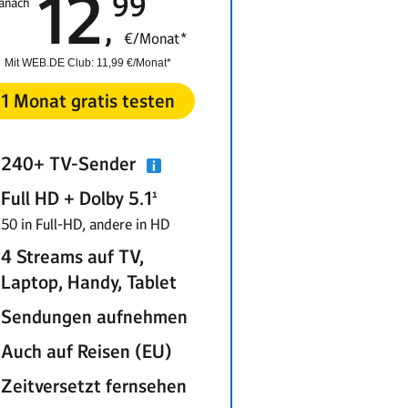
12
99
anach
€/Monat*
Mit WEB.DE Club
: 11,99 €/Monat*
1 Monat gratis testen
240+ TV-Sender
Full HD + Dolby 5.1¹
50 in Full-HD, andere in HD
4 Streams auf TV,
Laptop, Handy, Tablet
Sendungen aufnehmen
Auch auf Reisen (EU)
Zeitversetzt fernsehen