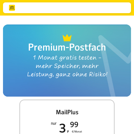
Premium-Postfach
1 Monat gratis testen –
mehr Speicher, mehr
Leistung, ganz ohne Risiko!
MailPlus
99
nur
3
€/Monat