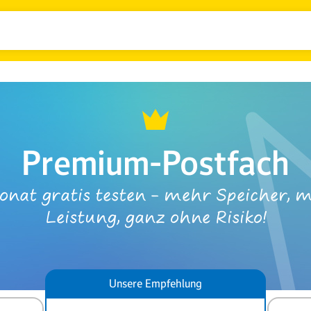
Premium-Postfach
onat gratis testen – mehr Speicher, 
Leistung, ganz ohne Risiko!