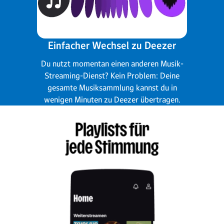
Einfacher Wechsel zu Deezer
Du nutzt momentan einen anderen Musik-
Streaming-Dienst? Kein Problem: Deine
gesamte Musiksammlung kannst du in
wenigen Minuten zu Deezer übertragen.