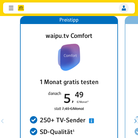
waipu.tv Comfort
1 Monat gratis testen
49
danach
5
€/Monat*
statt
7,49 €/Monat
250+ TV-Sender
SD-Qualität¹