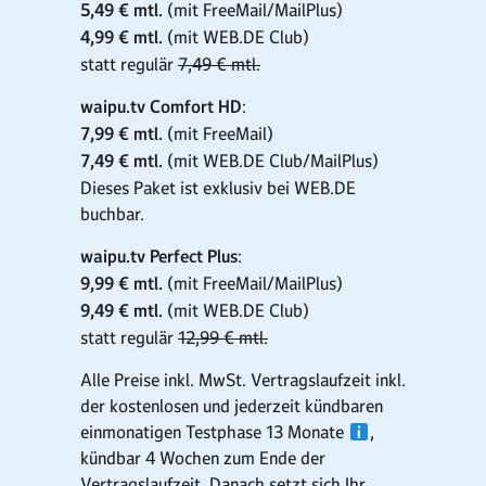
5,49 € mtl.
(mit FreeMail/MailPlus)
4,99 € mtl.
(mit WEB.DE Club)
statt regulär
7,49 € mtl.
waipu.tv Comfort HD
:
7,99 € mtl.
(mit FreeMail)
7,49 € mtl.
(mit WEB.DE Club/MailPlus)
Dieses Paket ist exklusiv bei WEB.DE
buchbar.
waipu.tv Perfect Plus
:
9,99 € mtl.
(mit FreeMail/MailPlus)
9,49 € mtl.
(mit WEB.DE Club)
statt regulär
12,99 € mtl.
Alle Preise inkl. MwSt. Vertragslaufzeit inkl.
der kostenlosen und jederzeit kündbaren
einmonatigen Testphase 13 Monate
,
kündbar 4 Wochen zum Ende der
Vertragslaufzeit. Danach setzt sich Ihr