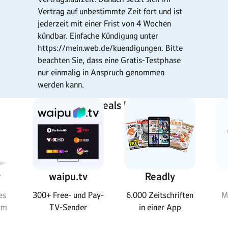
Vertrag auf unbestimmte Zeit fort und ist
jederzeit mit einer Frist von 4 Wochen
kündbar. Einfache Kündigung unter
https://mein.web.de/kuendigungen. Bitte
beachten Sie, dass eine Gratis-Testphase
nur einmalig in Anspruch genommen
werden kann.
Weitere Top-Deals bei WEB.DE:
r
waipu.tv
Readly
es
300+ Free- und Pay-
6.000 Zeitschriften
M
mm
TV-Sender
in einer App