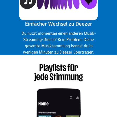
Einfacher Wechsel zu Deezer
Du nutzt momentan einen anderen Musik-
Streaming-Dienst? Kein Problem: Deine
gesamte Musiksammlung kannst du in
wenigen Minuten zu Deezer übertragen.