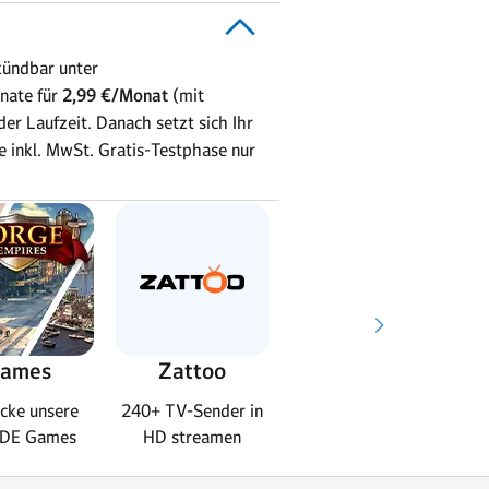
kündbar unter
nate für
2,99 €/Monat
(mit
r Laufzeit. Danach setzt sich Ihr
se inkl. MwSt. Gratis-Testphase nur
ames
Zattoo
Steuersoftware
cke unsere
240+ TV-Sender in
Steuererklärung
L
DE Games
HD streamen
schnell erledigt
O