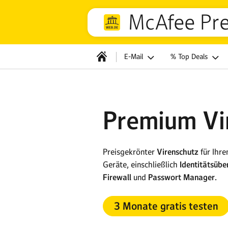
McAfee Pre
E-Mail
% Top Deals
Premium Vi
Preisgekrönter
Virenschutz
für Ihr
Geräte, einschließlich
Identitätsüb
Firewall
und
Passwort Manager.
3 Monate gratis testen