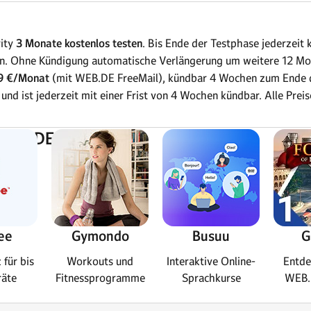
rity
3 Monate kostenlos testen
. Bis Ende der Testphase jederzeit 
n. Ohne Kündigung automatische Verlängerung um weitere 12 Mo
9 €/Monat
(mit WEB.DE FreeMail), kündbar 4 Wochen zum Ende de
und ist jederzeit mit einer Frist von 4 Wochen kündbar. Alle Prei
 WEB.DE:
ee
Gymondo
Busuu
G
 für bis
Workouts und
Interaktive Online-
Entde
räte
Fitnessprogramme
Sprachkurse
WEB.