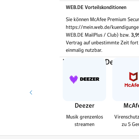
WEB.DE Vorteilskonditionen
Sie können McAfee Premium Secu
https://mein.web.de/kuendigunge
WEB.DE MailPlus / Club) bzw.
3,9
Vertrag auf unbestimmte Zeit fort 
einmalig nutzbar.
Weitere Top-Deals bei
Readly
Deezer
McAf
ay-
6.000 Zeitschriften
Musik grenzenlos
Virenschutz
in einer App
streamen
zu 5 Ge