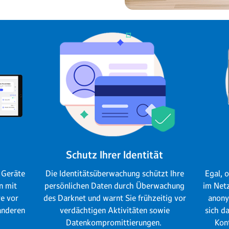
Schutz Ihrer Identität
n Geräte
Die Identitätsüberwachung schützt Ihre
Egal, 
n mit
persönlichen Daten durch Überwachung
im Netz
re vor
des Darknet und warnt Sie frühzeitig vor
anony
anderen
verdächtigen Aktivitäten sowie
sich d
Datenkompromittierungen.
Kon