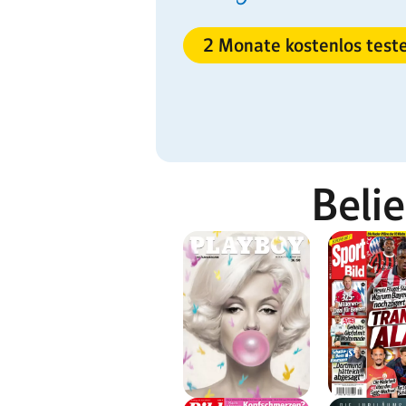
2 Monate kostenlos test
Beli