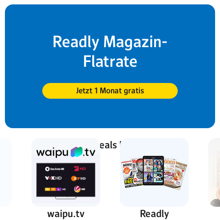
Readly Magazin-
Flatrate
Jetzt 1 Monat gratis
Weitere Top-Deals bei WEB.DE:
waipu.tv
Readly