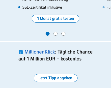
SSL-Zertifikat inklusive
Fü
1 Monat gratis testen
Weitere Produkte:
MillionenKlick
: Tägliche Chance
auf 1 Million EUR
–
kostenlos
Firefox mit
MailCheck
Jetzt Tipp abgeben
Sehr schneller und
sicherer Browser mit E-
Mail-Alarm.