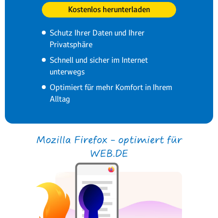
Kostenlos herunterladen
Schutz Ihrer Daten und Ihrer
Privatsphäre
Schnell und sicher im Internet
unterwegs
Optimiert für mehr Komfort in Ihrem
Alltag
Mozilla Firefox – optimiert für
WEB.DE