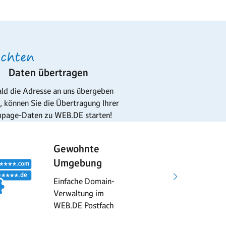
achten
Daten übertragen
ld die Adresse an uns übergeben
 können Sie die Übertragung Ihrer
page-Daten zu WEB.DE starten!
Gewohnte
50
Umgebung
Ad
Einfache Domain-
Kos
Verwaltung im
um
WEB.DE Postfach
Do