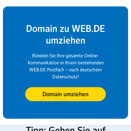
Domain zu WEB.DE
umziehen
Bündeln Sie Ihre gesamte Online-
Kommunikation in Ihrem bestehenden
WEB.DE Postfach – nach deutschem
Datenschutz!
Domain umziehen
Tipp: Gehen Sie auf