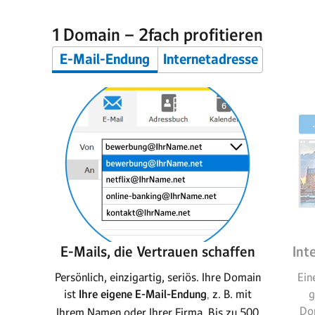
1 Domain – 2fach profitieren
E-Mail-Endung
Internetadresse
E-Mails, die Vertrauen schaffen
Int
Persönlich, einzigartig, seriös. Ihre Domain
Ein
ist
Ihre eigene E-Mail-Endung
z. B. mit
g
,
Dom
Ihrem Namen oder Ihrer Firma. Bis zu 500