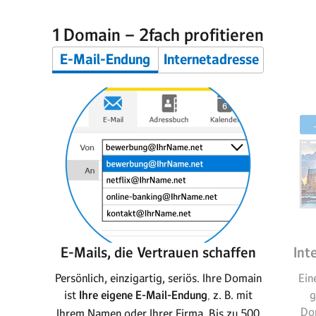
1 Domain – 2fach profitieren
E-Mail-Endung
Internetadresse
E-Mails, die Vertrauen schaffen
Int
Persönlich, einzigartig, seriös. Ihre Domain
Ein
ist
Ihre eigene E-Mail-Endung
z. B. mit
g
,
Dom
Ihrem Namen oder Ihrer Firma. Bis zu 500